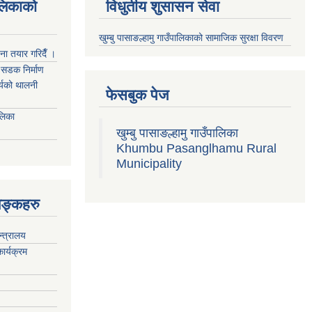
ालिकाको
विधुतीय शुसासन सेवा
खुम्बु पासाङल्हामु गाउँपालिकाको सामाजिक सुरक्षा विवरण
जना तयार गरिदैँ ।
्म सडक निर्माण
ार्यको थालनी
फेसबुक पेज
ालिका
खुम्बु पासाङल्हामु गाउँपालिका
Khumbu Pasanglhamu Rural
Municipality
िङ्कहरु
न्त्रालय
ार्यक्रम