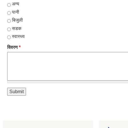
अन्य
पानी
बिजुली
सडक
स्वास्थ्य
विवरण
*